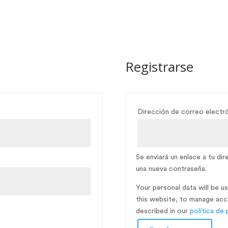
e mi
Coaching
Formación
Podcast
Contacta
Registrarse
ligatorio
Dirección de correo electr
Se enviará un enlace a tu di
una nueva contraseña.
Your personal data will be 
this website, to manage acc
described in our
política de 