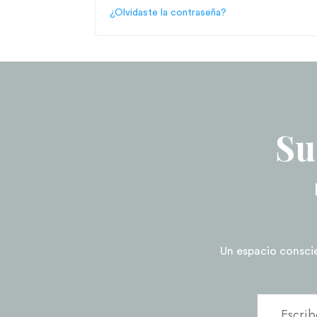
¿Olvidaste la contraseña?
Su
Un espacio conscien