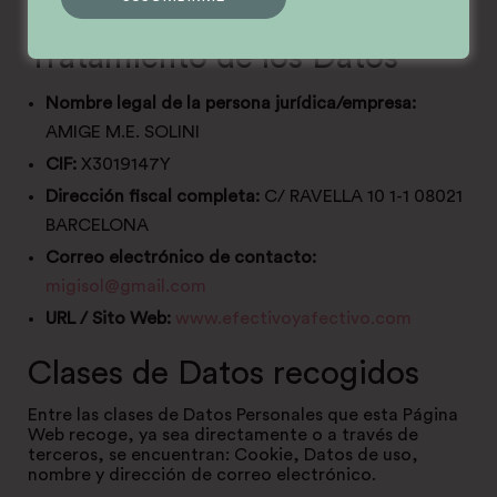
Titular y Responsable de
Tratamiento de los Datos
Nombre legal de la persona jurídica/empresa:
AMIGE M.E. SOLINI
CIF:
X3019147Y
Dirección fiscal completa:
C/ RAVELLA 10 1-1 08021
BARCELONA
Correo electrónico de contacto:
migisol@gmail.com
URL / Sito Web:
www.efectivoyafectivo.com
Clases de Datos recogidos
Entre las clases de Datos Personales que esta Página
Web recoge, ya sea directamente o a través de
terceros, se encuentran: Cookie, Datos de uso,
nombre y dirección de correo electrónico.