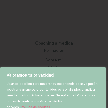
Coaching a medida
Formación
Sobre mi
Media
Contacta
Valoramos tu privacidad
Usamos cookies para mejorar su experiencia de navegación,
mostrarle anuncios o contenidos personalizados y analizar
Todos los derechos reservados
nuestro tráfico. Al hacer clic en “Aceptar todo” usted da su
consentimiento a nuestro uso de las
Política de Privacidad
cookies.
Política de cookies