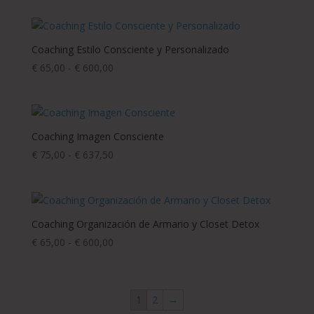
€
precios:
600,00
desde
€
Coaching Estilo Consciente y Personalizado
65,00
Rango
€
65,00
-
€
600,00
hasta
de
€
precios:
600,00
desde
€
Coaching Imagen Consciente
65,00
Rango
€
75,00
-
€
637,50
hasta
de
€
precios:
600,00
desde
€
Coaching Organización de Armario y Closet Detox
75,00
Rango
€
65,00
-
€
600,00
hasta
de
€
precios:
637,50
desde
1
2
→
€